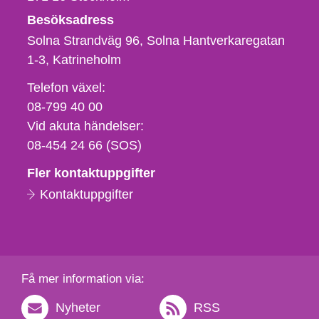
Besöksadress
Solna Strandväg 96, Solna Hantverkaregatan
1-3
Katrineholm
Telefon,
Telefon växel:
fax
08-799 40 00
och
Vid akuta händelser:
e-
08-454 24 66 (SOS)
postadress
Fler kontaktuppgifter
Kontaktuppgifter
Få mer information via:
Nyheter
RSS