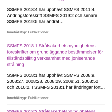
SSMFS 2018:4 har upphävt SSMFS 2011:4.
Ändringsföreskrift SSMFS 2019:2 och senare
SSMFS 2019:5 har ändrat
övergångsbestämmelsen till 7 § i SSMFS
Innehållstyp: Publikationer
2018:4.
SSMFS 2018:1 Strålsäkerhetsmyndighetens
föreskrifter om grundläggande bestämmelser för
tillståndspliktig verksamhet med joniserande
strålning
SSMFS 2018:1 har upphävt SSMFS 2008:9,
2008:27, 2008:28, 2008:29, 2008:51, 2008:52
och 2010:2. I SSMFS 2018:1 har ändringar förts
in genom SSMFS 2019:7, SSMFS 2021:3,
Innehållstyp: Publikationer
SSMFS 2022:14, SSMFS 2024:2 och SSMFS
2025:6.
SSMFS 2018:3 Strålsäkerhetsmyndighetens