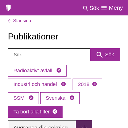
Meny
Sök
Startsida
Publikationer
Sök:
Sök
Radioaktivt avfall
Industri och handel
2018
SSM
Svenska
Ta bort alla filter
Avgränsa din sökning