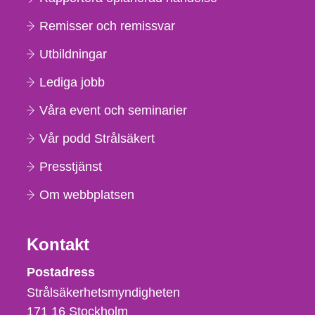
Remisser och remissvar
Utbildningar
Lediga jobb
Våra event och seminarier
Vår podd Strålsäkert
Presstjänst
Om webbplatsen
Kontakt
Strålsäkerhetsmyndigheten
Postadress
Strålsäkerhetsmyndigheten
171 16
Stockholm