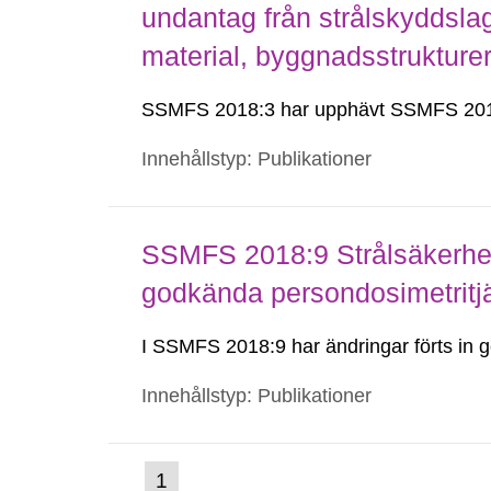
undantag från strålskyddsla
material, byggnadsstruktur
SSMFS 2018:3 har upphävt SSMFS 201
Innehållstyp: Publikationer
SSMFS 2018:9 Strålsäkerhet
godkända persondosimetritj
I SSMFS 2018:9 har ändringar förts i
Innehållstyp: Publikationer
(nuvarande
1
Gå