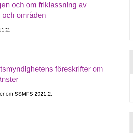
gen och om friklassning av
er och områden
1:2.
smyndighetens föreskrifter om
änster
n genom SSMFS 2021:2.