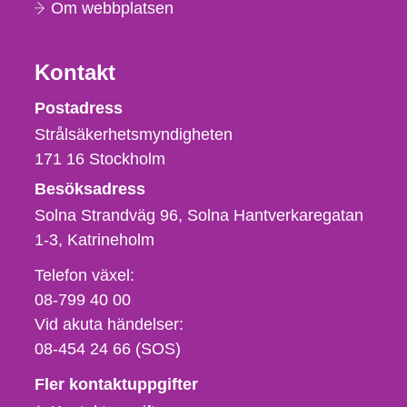
Om webbplatsen
Kontakt
Strålsäkerhetsmyndigheten
Postadress
Strålsäkerhetsmyndigheten
171 16
Stockholm
Besöksadress
Solna Strandväg 96, Solna Hantverkaregatan
1-3
Katrineholm
Telefon,
Telefon växel:
fax
08-799 40 00
och
Vid akuta händelser:
e-
08-454 24 66 (SOS)
postadress
Fler kontaktuppgifter