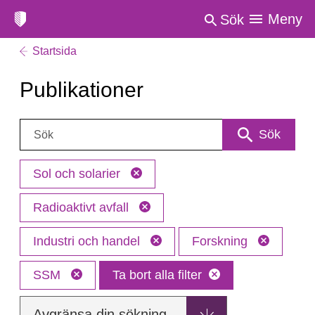
Meny
Sök
Startsida
Publikationer
Sök:
Sök
Sol och solarier
Radioaktivt avfall
Industri och handel
Forskning
SSM
Ta bort alla filter
Avgränsa din sökning