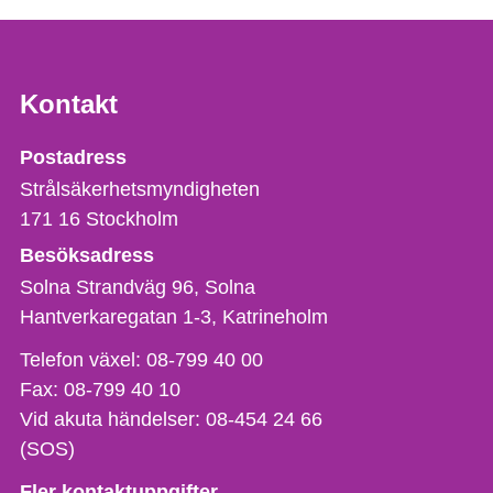
Kontakt
Strålsäkerhetsmyndigheten
Postadress
Strålsäkerhetsmyndigheten
171 16
Stockholm
Besöksadress
Solna Strandväg 96, Solna
Hantverkaregatan 1-3
Katrineholm
Telefon,
Telefon växel:
08-799 40 00
fax
Fax:
08-799 40 10
och
Vid akuta händelser:
08-454 24 66
e-
(SOS)
postadress
Fler kontaktuppgifter