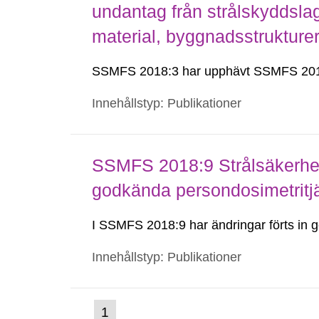
undantag från strålskyddsla
material, byggnadsstruktur
SSMFS 2018:3 har upphävt SSMFS 201
Innehållstyp: Publikationer
SSMFS 2018:9 Strålsäkerhet
godkända persondosimetritj
I SSMFS 2018:9 har ändringar förts i
Innehållstyp: Publikationer
(nuvarande
1
Gå