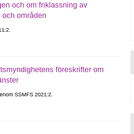
gen och om friklassning av
er och områden
1:2.
smyndighetens föreskrifter om
änster
n genom SSMFS 2021:2.