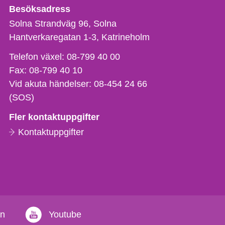
Besöksadress
Solna Strandväg 96, Solna
Hantverkaregatan 1-3
Katrineholm
Telefon,
Telefon växel:
08-799 40 00
fax
Fax:
08-799 40 10
och
Vid akuta händelser:
08-454 24 66
e-
(SOS)
postadress
Fler kontaktuppgifter
Kontaktuppgifter
in
Youtube