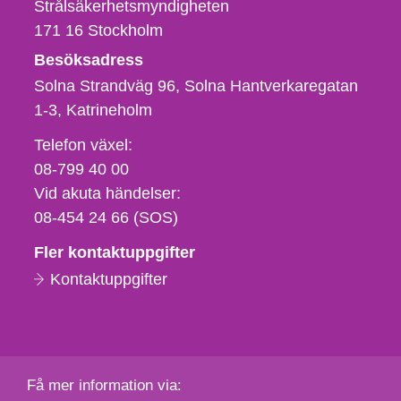
Strålsäkerhetsmyndigheten
171 16
Stockholm
Besöksadress
Solna Strandväg 96, Solna Hantverkaregatan
1-3
Katrineholm
Telefon,
Telefon växel:
fax
08-799 40 00
och
Vid akuta händelser:
e-
08-454 24 66 (SOS)
postadress
Fler kontaktuppgifter
Kontaktuppgifter
Få mer information via: