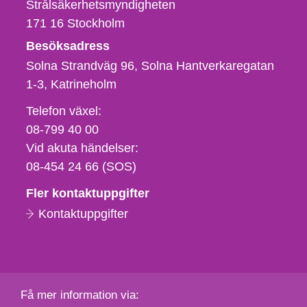
Strålsäkerhetsmyndigheten
171 16
Stockholm
Besöksadress
Solna Strandväg 96, Solna Hantverkaregatan
1-3
Katrineholm
Telefon,
Telefon växel:
fax
08-799 40 00
och
Vid akuta händelser:
e-
08-454 24 66 (SOS)
postadress
Fler kontaktuppgifter
Kontaktuppgifter
Få mer information via: