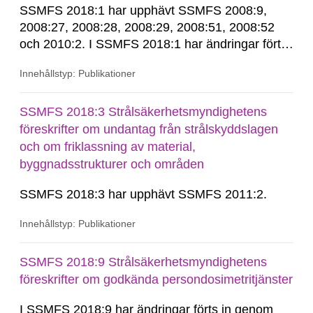
SSMFS 2018:1 har upphävt SSMFS 2008:9,
2008:27, 2008:28, 2008:29, 2008:51, 2008:52
och 2010:2. I SSMFS 2018:1 har ändringar förts
in genom SSMFS 2019:7, SSMFS 2021:3,
Innehållstyp: Publikationer
SSMFS 2022:14, SSMFS 2024:2 och SSMFS
2025:6.
SSMFS 2018:3 Strålsäkerhetsmyndighetens
föreskrifter om undantag från strålskyddslagen
och om friklassning av material,
byggnadsstrukturer och områden
SSMFS 2018:3 har upphävt SSMFS 2011:2.
Innehållstyp: Publikationer
SSMFS 2018:9 Strålsäkerhetsmyndighetens
föreskrifter om godkända persondosimetritjänster
I SSMFS 2018:9 har ändringar förts in genom