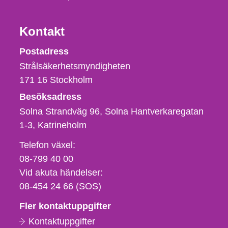
Kontakt
Strålsäkerhetsmyndigheten
Postadress
Strålsäkerhetsmyndigheten
171 16
Stockholm
Besöksadress
Solna Strandväg 96, Solna Hantverkaregatan
1-3
Katrineholm
Telefon,
Telefon växel:
fax
08-799 40 00
och
Vid akuta händelser:
e-
08-454 24 66 (SOS)
postadress
Fler kontaktuppgifter
Kontaktuppgifter