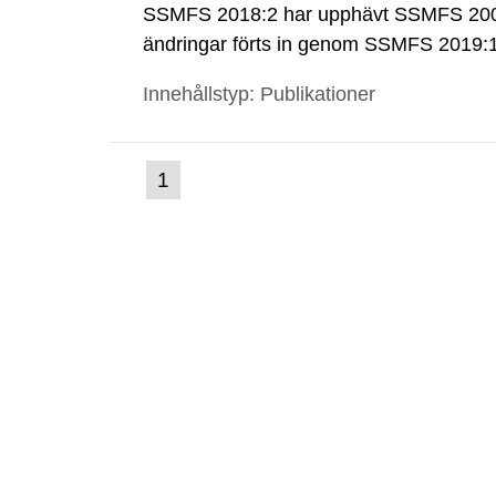
SSMFS 2018:2 har upphävt SSMFS 2008
ändringar förts in genom SSMFS 2019
Innehållstyp: Publikationer
(nuvarande
1
Gå
till
sida)
sida: