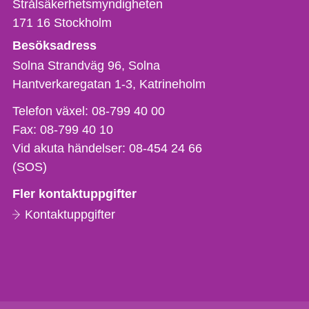
Strålsäkerhetsmyndigheten
171 16
Stockholm
Besöksadress
Solna Strandväg 96, Solna
Hantverkaregatan 1-3
Katrineholm
Telefon,
Telefon växel:
08-799 40 00
fax
Fax:
08-799 40 10
och
Vid akuta händelser:
08-454 24 66
e-
(SOS)
postadress
Fler kontaktuppgifter
Kontaktuppgifter