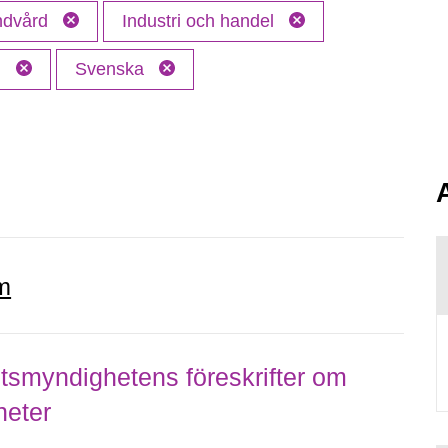
andvård
Industri och handel
M
Svenska
m
smyndighetens föreskrifter om
heter