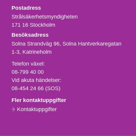
Strålsäkerhetsmyndigheten
Postadress
Strålsäkerhetsmyndigheten
171 16
Stockholm
Besöksadress
Solna Strandväg 96, Solna Hantverkaregatan
1-3
Katrineholm
Telefon,
Telefon växel:
fax
08-799 40 00
och
Vid akuta händelser:
e-
08-454 24 66 (SOS)
postadress
Fler kontaktuppgifter
Kontaktuppgifter