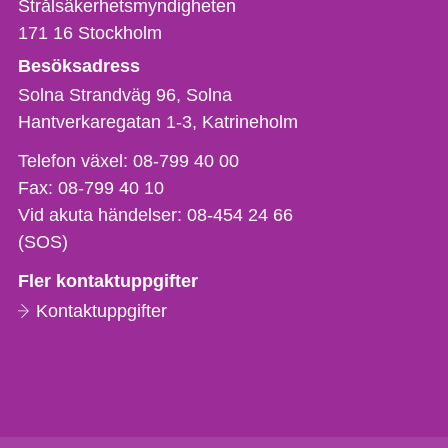
Strålsäkerhetsmyndigheten
171 16
Stockholm
Besöksadress
Solna Strandväg 96, Solna
Hantverkaregatan 1-3
Katrineholm
Telefon,
Telefon växel:
08-799 40 00
fax
Fax:
08-799 40 10
och
Vid akuta händelser:
08-454 24 66
e-
(SOS)
postadress
Fler kontaktuppgifter
Kontaktuppgifter