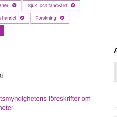
arier
Sjuk- och tandvård
ch handel
Forskning
m
smyndighetens föreskrifter om
heter