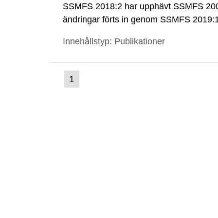
SSMFS 2018:2 har upphävt SSMFS 2008
ändringar förts in genom SSMFS 2019
Innehållstyp: Publikationer
(nuvarande
1
Gå
till
sida)
sida: