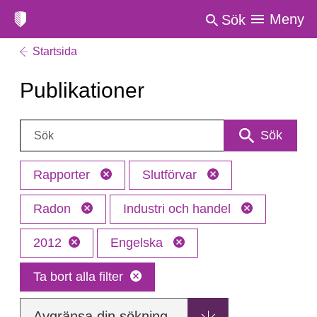
Meny
Sök
Startsida
Publikationer
Sök:
Sök
Rapporter
Slutförvar
Radon
Industri och handel
2012
Engelska
Ta bort alla filter
Avgränsa din sökning