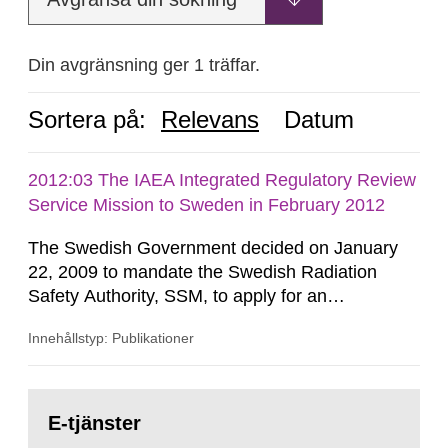
Din avgränsning ger 1 träffar.
Sortera på:
Relevans
Datum
2012:03 The IAEA Integrated Regulatory Review
Service Mission to Sweden in February 2012
The Swedish Government decided on January
22, 2009 to mandate the Swedish Radiation
Safety Authority, SSM, to apply for an
international review of the Author-ity and its
Innehållstyp: Publikationer
areas of supervision, an ‘IRRS’ (Integrated
Regulatory Review Service) carried out by the
International Atomic Energy Agency (IAEA). On
Gå
February 25, 2009, SSM made a formal request
till
E-tjänster
sida:
to the IAEA for an IRRS in Sweden. The time...