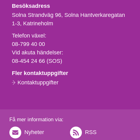
Besöksadress
Solna Strandväg 96, Solna Hantverkaregatan
1-3
Katrineholm
Telefon,
Telefon växel:
fax
08-799 40 00
och
Vid akuta händelser:
e-
08-454 24 66 (SOS)
postadress
Fler kontaktuppgifter
Kontaktuppgifter
Få mer information via:
Nyheter
RSS