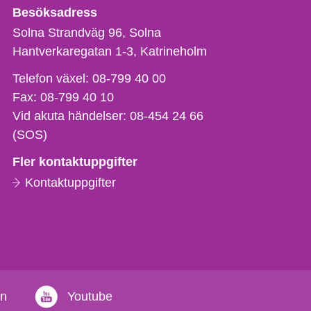
Besöksadress
Solna Strandväg 96, Solna
Hantverkaregatan 1-3
Katrineholm
Telefon,
Telefon växel:
08-799 40 00
fax
Fax:
08-799 40 10
och
Vid akuta händelser:
08-454 24 66
e-
(SOS)
postadress
Fler kontaktuppgifter
Kontaktuppgifter
in
Youtube