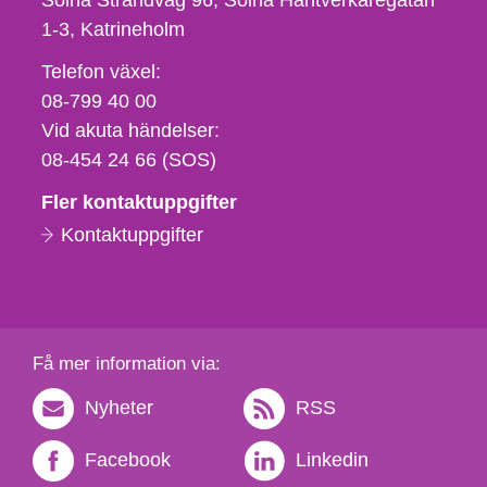
Solna Strandväg 96, Solna Hantverkaregatan
1-3
Katrineholm
Telefon,
Telefon växel:
fax
08-799 40 00
och
Vid akuta händelser:
e-
08-454 24 66 (SOS)
postadress
Fler kontaktuppgifter
Kontaktuppgifter
Få mer information via:
Nyheter
RSS
Facebook
Linkedin