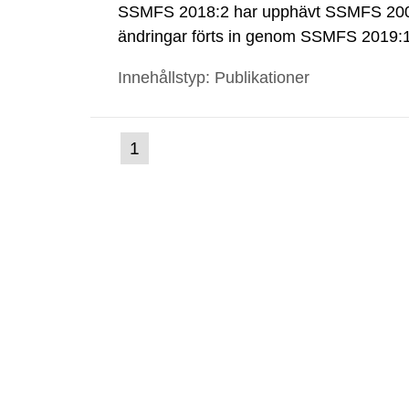
SSMFS 2018:2 har upphävt SSMFS 2008
ändringar förts in genom SSMFS 2019
Innehållstyp: Publikationer
(nuvarande
1
Gå
till
sida)
sida: