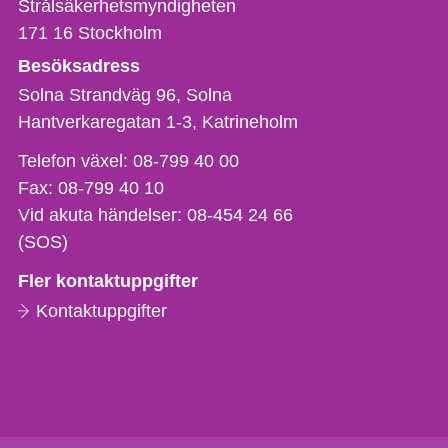
Strålsäkerhetsmyndigheten
171 16
Stockholm
Besöksadress
Solna Strandväg 96, Solna
Hantverkaregatan 1-3
Katrineholm
Telefon,
Telefon växel:
08-799 40 00
fax
Fax:
08-799 40 10
och
Vid akuta händelser:
08-454 24 66
e-
(SOS)
postadress
Fler kontaktuppgifter
Kontaktuppgifter