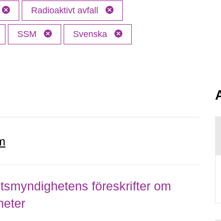
Radioaktivt avfall
SSM
Svenska
m
smyndighetens föreskrifter om
heter