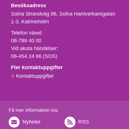
Besöksadress
Solna Strandväg 96, Solna Hantverkaregatan
1-3
Katrineholm
Telefon,
Telefon växel:
fax
08-799 40 00
och
Vid akuta händelser:
e-
08-454 24 66 (SOS)
postadress
Fler kontaktuppgifter
Kontaktuppgifter
Få mer information via:
Nyheter
RSS