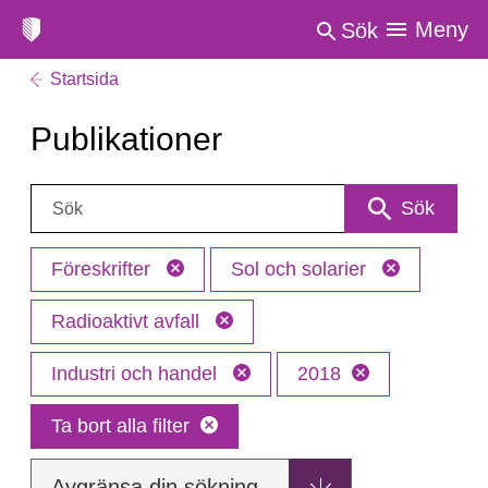
Meny
Sök
Startsida
Publikationer
Sök:
Sök
Föreskrifter
Sol och solarier
Radioaktivt avfall
Industri och handel
2018
Ta bort alla filter
Avgränsa din sökning