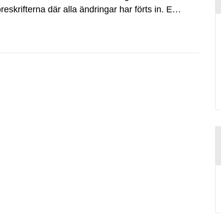
eskrifterna där alla ändringar har förts in. En
 i deras senast gällande...