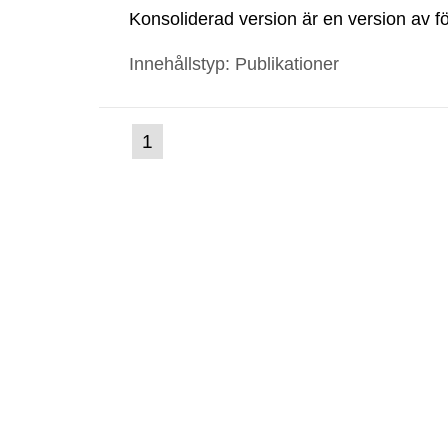
Konsoliderad version är en version av för
konsoliderad version visar föreskrifterna
Innehållstyp: Publikationer
(nuvarande
1
Gå
till
sida)
sida: