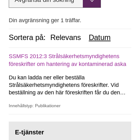
Din avgränsning ger 1 träffar.
Sortera på:
Relevans
Datum
SSMFS 2012:3 Strålsäkerhetsmyndighetens
föreskrifter om hantering av kontaminerad aska
Du kan ladda ner eller beställa
Strålsäkerhetsmyndighetens föreskrifter. Vid
beställning av den här föreskriften får du den
konsoliderade versionen skickad till dig.
Innehållstyp: Publikationer
Konsoliderad version är en version av
föreskrifterna där alla ändringar har förts in. En
konsoliderad version visar föreskrifterna i deras
Gå
senast gällande...
till
E-tjänster
sida: