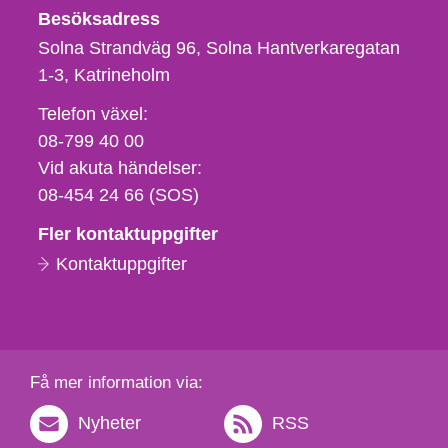
Besöksadress
Solna Strandväg 96, Solna Hantverkaregatan
1-3
Katrineholm
Telefon,
Telefon växel:
fax
08-799 40 00
och
Vid akuta händelser:
e-
08-454 24 66 (SOS)
postadress
Fler kontaktuppgifter
Kontaktuppgifter
Få mer information via:
Nyheter
RSS