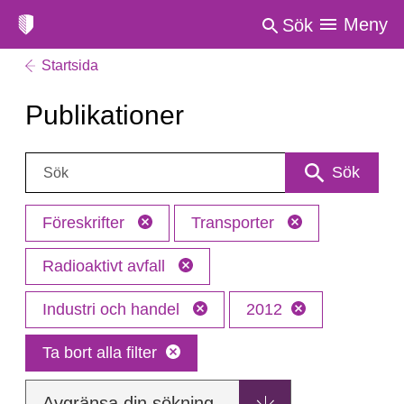
Meny
Sök
Startsida
Publikationer
Sök:
Sök
Föreskrifter
Transporter
Radioaktivt avfall
Industri och handel
2012
Ta bort alla filter
Avgränsa din sökning