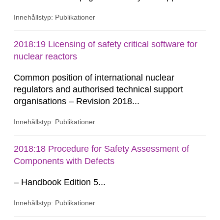
skador. Dessutom behandlas vissa
Innehållstyp: Publikationer
åldringsmekanismer och dess påverkan på
materialegenskaper. Underlag för de
bedömningar och rekommendationer som görs i
2018:19 Licensing of safety critical software for
utredningen kommer till största delen från
nuclear reactors
forskningsprojekt.
Common position of international nuclear
regulators and authorised technical support
organisations – Revision 2018...
Innehållstyp: Publikationer
2018:18 Procedure for Safety Assessment of
Components with Defects
– Handbook Edition 5...
Innehållstyp: Publikationer