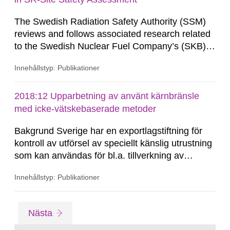
The Swedish Radiation Safety Authority (SSM)
reviews and follows associated research related
to the Swedish Nuclear Fuel Company’s (SKB)
work with establishing a repository for spent
Innehållstyp: Publikationer
nuclear fuel and an encapsulation facility.
2018:12 Upparbetning av använt kärnbränsle
med icke-vätskebaserade metoder
Bakgrund Sverige har en exportlagstiftning för
kontroll av utförsel av speciellt känslig utrustning
som kan användas för bl.a. tillverkning av
kärnvapen. Syftet är att förhindra att någon stat
Innehållstyp: Publikationer
eller organisation införskaffar sådana vapen.
Utrustningen det är frågan om har ofta en legitim
användning i civil industri men kan ha...
Gå
sida
Nästa
till
sida: