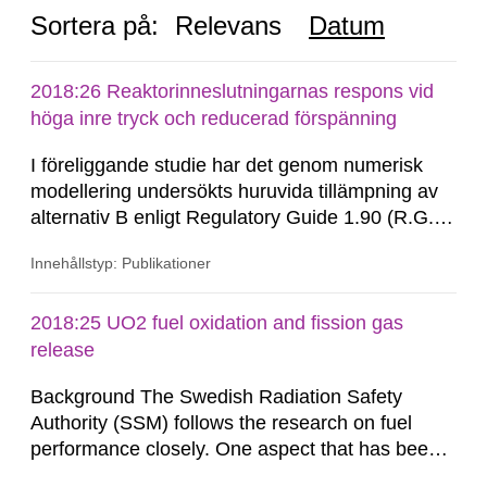
Sortera på:
Relevans
Datum
2018:26 Reaktorinneslutningarnas respons vid
höga inre tryck och reducerad förspänning
I föreliggande studie har det genom numerisk
modellering undersökts huruvida tillämpning av
alternativ B enligt Regulatory Guide 1.90 (R.G.
1.90) är ett tillförlitligt sätt att bedöma
Innehållstyp: Publikationer
reaktorinneslutningens integritet. Vid
genomförandet har två olika numeriska modeller
använts, en global 3D-modell respektive en
2018:25 UO2 fuel oxidation and fission gas
ringmodell. Resultaten pekar på...
release
Background The Swedish Radiation Safety
Authority (SSM) follows the research on fuel
performance closely. One aspect that has been
the main question of several research projects is