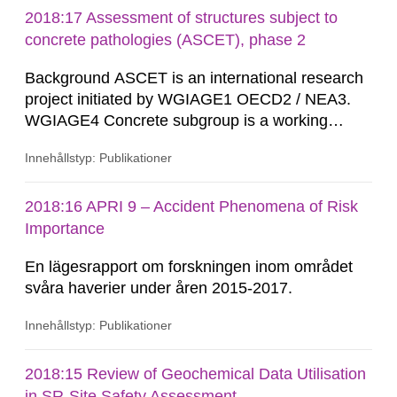
2018:17 Assessment of structures subject to
concrete pathologies (ASCET), phase 2
Background ASCET is an international research
project initiated by WGIAGE1 OECD2 / NEA3.
WGIAGE4 Concrete subgroup is a working
group within the OECD / NEA whose task is to
Innehållstyp: Publikationer
address issues concerning the maintenance of
the integrity of concrete structures, proposals for
general principles to optimally handle the
2018:16 APRI 9 – Accident Phenomena of Risk
challenges of integrity, especially with regard to
Importance
aging of concrete structures.
En lägesrapport om forskningen inom området
svåra haverier under åren 2015-2017.
Innehållstyp: Publikationer
2018:15 Review of Geochemical Data Utilisation
in SR-Site Safety Assessment