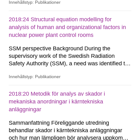
Innehållstyp: Publikationer
the fragmentation of fuel pellets during abnormal
heat up. In this project the oxidation of UO2 is
scrutinized and its effect on pellet fragmentation,
2018:24 Structural equation modelling for
fission gas release and damage of fuel rods has
analysis of human and organizational factors in
been...
nuclear power plant control rooms
SSM perspective Background During the
supervisory work of the Swedish Radiation
Safety Authority (SSM), a need was identified to
develop the methods used when evaluating
Innehållstyp: Publikationer
control room work in the central control rooms of
nuclear power plants. Benchmarking is
commonly used today, with reference values
2018:20 Metodik för analys av skador i
from earlier Integrated System Validation (ISV),
mekaniska anordningar i kärntekniska
when ISV is available. Often, ISV performs...
anläggningar
Sammanfattning Föreliggande utredning
behandlar skador i kärntekniska anläggningar
och hur man lämpligen bör analysera uppkomna