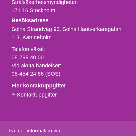
Strålsäkerhetsmyndigheten
171 16
Stockholm
Besöksadress
Solna Strandväg 96, Solna Hantverkaregatan
1-3
Katrineholm
Telefon,
Telefon växel:
fax
08-799 40 00
och
Vid akuta händelser:
e-
08-454 24 66 (SOS)
postadress
Fler kontaktuppgifter
Kontaktuppgifter
Få mer information via: