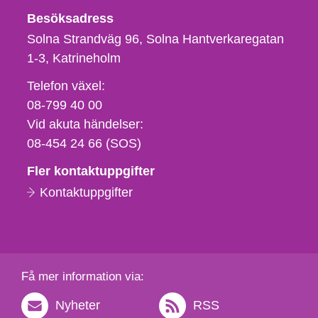
Besöksadress
Solna Strandväg 96, Solna Hantverkaregatan
1-3
Katrineholm
Telefon,
Telefon växel:
fax
08-799 40 00
och
Vid akuta händelser:
e-
08-454 24 66 (SOS)
postadress
Fler kontaktuppgifter
Kontaktuppgifter
Få mer information via:
Nyheter
RSS