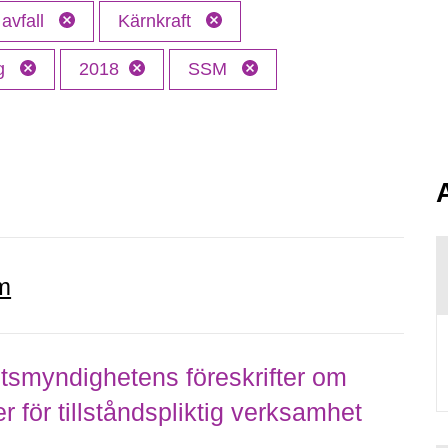
 avfall
Kärnkraft
ng
2018
SSM
m
smyndighetens föreskrifter om
för tillståndspliktig verksamhet