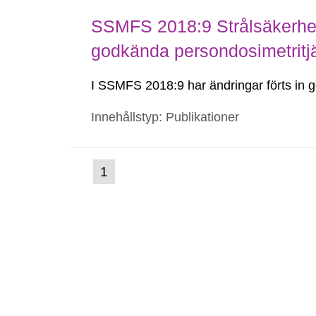
SSMFS 2018:9 Strålsäkerhet
godkända persondosimetritj
I SSMFS 2018:9 har ändringar förts i
Innehållstyp: Publikationer
(nuvarande
1
Gå
till
sida)
sida: