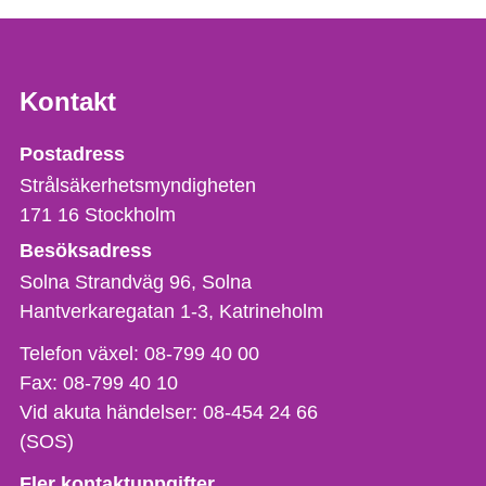
Kontakt
Strålsäkerhetsmyndigheten
Postadress
Strålsäkerhetsmyndigheten
171 16
Stockholm
Besöksadress
Solna Strandväg 96, Solna
Hantverkaregatan 1-3
Katrineholm
Telefon,
Telefon växel:
08-799 40 00
fax
Fax:
08-799 40 10
och
Vid akuta händelser:
08-454 24 66
e-
(SOS)
postadress
Fler kontaktuppgifter