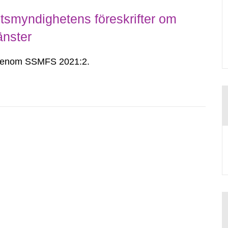
smyndighetens föreskrifter om
änster
n genom SSMFS 2021:2.