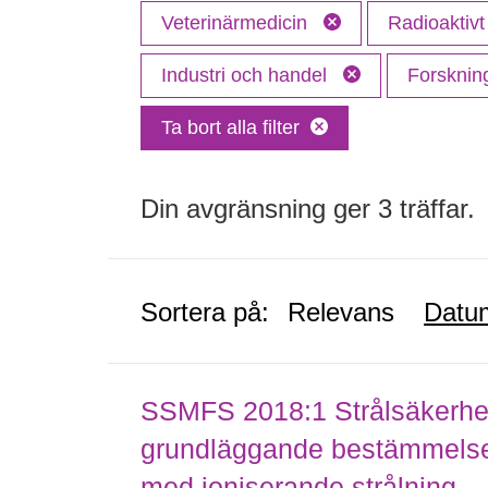
Veterinärmedicin
Radioaktivt
Industri och handel
Forskni
Ta bort alla filter
Din avgränsning ger 3 träffar.
Sortera på:
Relevans
Datu
SSMFS 2018:1 Strålsäkerhet
grundläggande bestämmelser 
med joniserande strålning