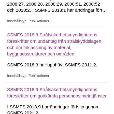
2008:27, 2008:28, 2008:29, 2008:51, 2008:52
och 2010:2. I SSMFS 2018:1 har ändringar förts
in genom SSMFS 2019:7, SSMFS 2021:3,
Innehållstyp: Publikationer
SSMFS 2022:14, SSMFS 2024:2 och SSMFS
2025:6.
SSMFS 2018:3 Strålsäkerhetsmyndighetens
föreskrifter om undantag från strålskyddslagen
och om friklassning av material,
byggnadsstrukturer och områden
SSMFS 2018:3 har upphävt SSMFS 2011:2.
Innehållstyp: Publikationer
SSMFS 2018:9 Strålsäkerhetsmyndighetens
föreskrifter om godkända persondosimetritjänster
I SSMFS 2018:9 har ändringar förts in genom
SSMFS 2021:2.