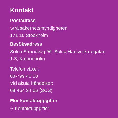
Kontakt
Strålsäkerhetsmyndigheten
Postadress
Strålsäkerhetsmyndigheten
171 16
Stockholm
Besöksadress
Solna Strandväg 96, Solna Hantverkaregatan
1-3
Katrineholm
Telefon,
Telefon växel:
fax
08-799 40 00
och
Vid akuta händelser:
e-
08-454 24 66 (SOS)
postadress
Fler kontaktuppgifter
Kontaktuppgifter