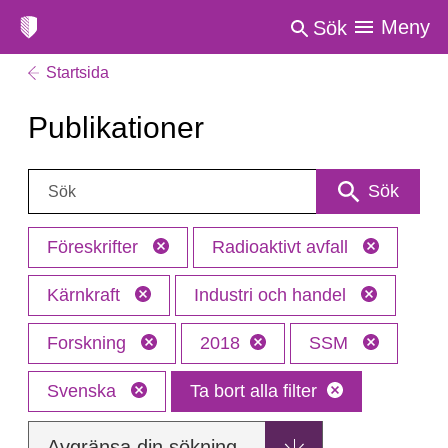
Meny
Sök
Startsida
Publikationer
Sök:
Sök
Föreskrifter
Radioaktivt avfall
Kärnkraft
Industri och handel
Forskning
2018
SSM
Svenska
Ta bort alla filter
Avgränsa din sökning