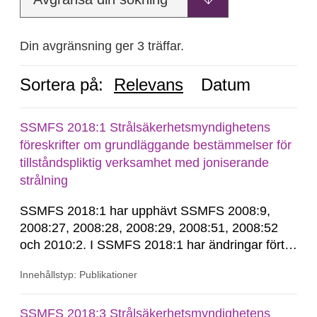
Din avgränsning ger 3 träffar.
Sortera på:
Relevans
Datum
SSMFS 2018:1 Strålsäkerhetsmyndighetens
föreskrifter om grundläggande bestämmelser för
tillståndspliktig verksamhet med joniserande
strålning
SSMFS 2018:1 har upphävt SSMFS 2008:9,
2008:27, 2008:28, 2008:29, 2008:51, 2008:52
och 2010:2. I SSMFS 2018:1 har ändringar förts
in genom SSMFS 2019:7, SSMFS 2021:3,
Innehållstyp: Publikationer
SSMFS 2022:14, SSMFS 2024:2 och SSMFS
2025:6.
SSMFS 2018:3 Strålsäkerhetsmyndighetens