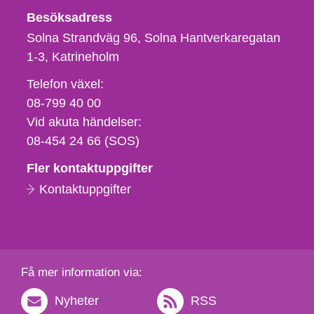
Besöksadress
Solna Strandväg 96, Solna Hantverkaregatan
1-3
Katrineholm
Telefon,
Telefon växel:
fax
08-799 40 00
och
Vid akuta händelser:
e-
08-454 24 66 (SOS)
postadress
Fler kontaktuppgifter
Kontaktuppgifter
Få mer information via:
Nyheter
RSS