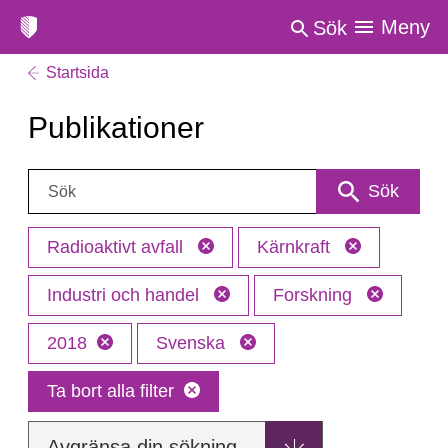
Meny
Sök
Startsida
Publikationer
Sök:
Sök
Radioaktivt avfall
Kärnkraft
Industri och handel
Forskning
2018
Svenska
Ta bort alla filter
Avgränsa din sökning