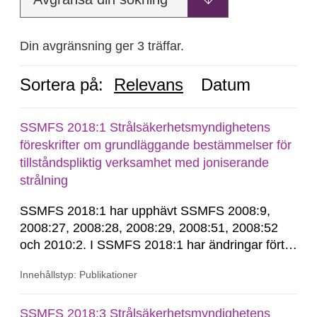
Din avgränsning ger 3 träffar.
Sortera på:
Relevans
Datum
SSMFS 2018:1 Strålsäkerhetsmyndighetens
föreskrifter om grundläggande bestämmelser för
tillståndspliktig verksamhet med joniserande
strålning
SSMFS 2018:1 har upphävt SSMFS 2008:9,
2008:27, 2008:28, 2008:29, 2008:51, 2008:52
och 2010:2. I SSMFS 2018:1 har ändringar förts
in genom SSMFS 2019:7, SSMFS 2021:3,
Innehållstyp: Publikationer
SSMFS 2022:14, SSMFS 2024:2 och SSMFS
2025:6.
SSMFS 2018:3 Strålsäkerhetsmyndighetens