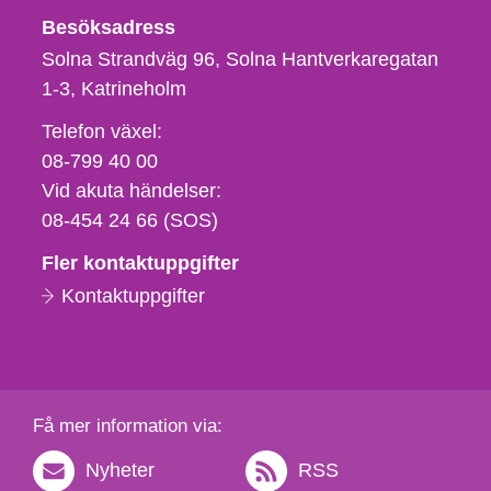
Besöksadress
Solna Strandväg 96, Solna Hantverkaregatan
1-3
Katrineholm
Telefon,
Telefon växel:
fax
08-799 40 00
och
Vid akuta händelser:
e-
08-454 24 66 (SOS)
postadress
Fler kontaktuppgifter
Kontaktuppgifter
Få mer information via:
Nyheter
RSS