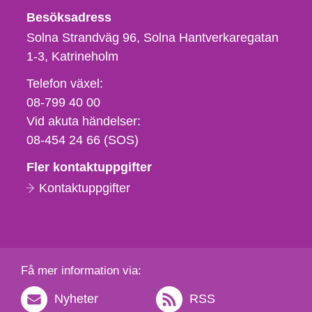
Besöksadress
Solna Strandväg 96, Solna Hantverkaregatan
1-3
Katrineholm
Telefon,
Telefon växel:
fax
08-799 40 00
och
Vid akuta händelser:
e-
08-454 24 66 (SOS)
postadress
Fler kontaktuppgifter
Kontaktuppgifter
Få mer information via:
Nyheter
RSS