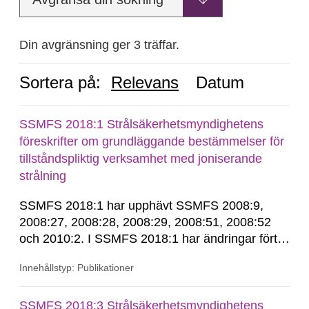
Din avgränsning ger 3 träffar.
Sortera på:
Relevans
Datum
SSMFS 2018:1 Strålsäkerhetsmyndighetens
föreskrifter om grundläggande bestämmelser för
tillståndspliktig verksamhet med joniserande
strålning
SSMFS 2018:1 har upphävt SSMFS 2008:9,
2008:27, 2008:28, 2008:29, 2008:51, 2008:52
och 2010:2. I SSMFS 2018:1 har ändringar förts
in genom SSMFS 2019:7, SSMFS 2021:3,
Innehållstyp: Publikationer
SSMFS 2022:14, SSMFS 2024:2 och SSMFS
2025:6.
SSMFS 2018:3 Strålsäkerhetsmyndighetens