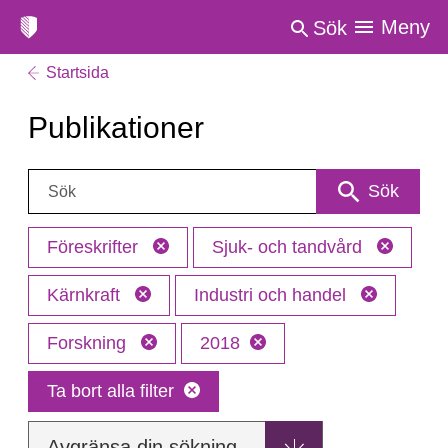
Meny
Sök
Startsida
Publikationer
Sök:
Sök
Föreskrifter
Sjuk- och tandvård
Kärnkraft
Industri och handel
Forskning
2018
Ta bort alla filter
Avgränsa din sökning