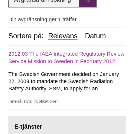
Din avgränsning ger 1 träffar.
Sortera på:
Relevans
Datum
2012:03 The IAEA Integrated Regulatory Review
Service Mission to Sweden in February 2012
The Swedish Government decided on January
22, 2009 to mandate the Swedish Radiation
Safety Authority, SSM, to apply for an
international review of the Author-ity and its
Innehållstyp: Publikationer
areas of supervision, an ‘IRRS’ (Integrated
Regulatory Review Service) carried out by the
International Atomic Energy Agency (IAEA). On
Gå
February 25, 2009, SSM made a formal request
till
E-tjänster
sida:
to the IAEA for an IRRS in Sweden. The time...