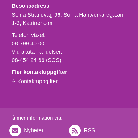
Besöksadress
Solna Strandväg 96, Solna Hantverkaregatan
1-3
Katrineholm
Telefon,
Telefon växel:
fax
08-799 40 00
och
Vid akuta händelser:
e-
08-454 24 66 (SOS)
postadress
Fler kontaktuppgifter
Kontaktuppgifter
Få mer information via:
Nyheter
RSS