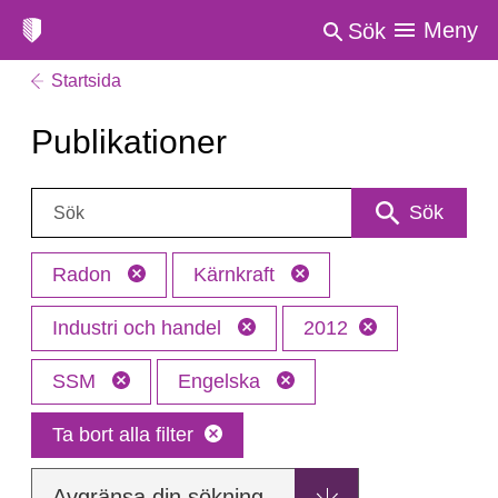
Meny
Sök
Startsida
Publikationer
Sök:
Sök
Radon
Kärnkraft
Industri och handel
2012
SSM
Engelska
Ta bort alla filter
Avgränsa din sökning