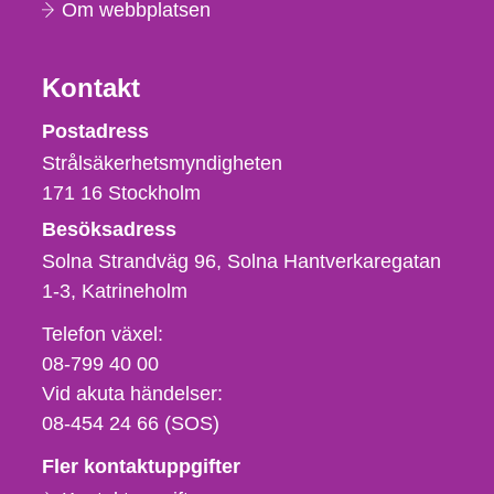
Om webbplatsen
Kontakt
Strålsäkerhetsmyndigheten
Postadress
Strålsäkerhetsmyndigheten
171 16
Stockholm
Besöksadress
Solna Strandväg 96, Solna Hantverkaregatan
1-3
Katrineholm
Telefon,
Telefon växel:
fax
08-799 40 00
och
Vid akuta händelser:
e-
08-454 24 66 (SOS)
postadress
Fler kontaktuppgifter