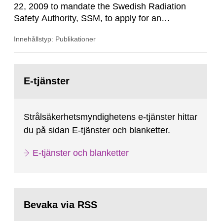
22, 2009 to mandate the Swedish Radiation
Safety Authority, SSM, to apply for an
international review of the Author-ity and its
Innehållstyp: Publikationer
areas of supervision, an ‘IRRS’ (Integrated
Regulatory Review Service) carried out by the
International Atomic Energy Agency (IAEA). On
Gå
February 25, 2009, SSM made a formal request
till
E-tjänster
sida:
to the IAEA for an IRRS in Sweden. The time...
Strålsäkerhetsmyndighetens e-tjänster hittar
du på sidan E-tjänster och blanketter.
E-tjänster och blanketter
Bevaka via RSS