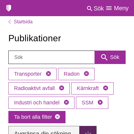
Meny
Sök
Startsida
Publikationer
Sök:
Sök
Transporter
Radon
Radioaktivt avfall
Kärnkraft
Industri och handel
SSM
Ta bort alla filter
Avgränsa din sökning