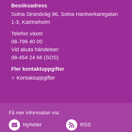
Besöksadress
Solna Strandväg 96, Solna Hantverkaregatan
1-3
Katrineholm
Telefon,
Telefon växel:
fax
08-799 40 00
och
Vid akuta händelser:
e-
08-454 24 66 (SOS)
postadress
Fler kontaktuppgifter
Kontaktuppgifter
Få mer information via:
Nyheter
RSS