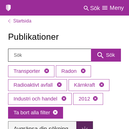
Meny
Sök
Startsida
Publikationer
Sök:
Sök
Transporter
Radon
Radioaktivt avfall
Kärnkraft
Industri och handel
2012
Ta bort alla filter
Avgränsa din sökning