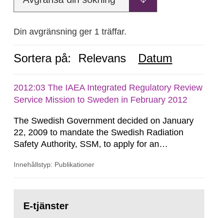
Din avgränsning ger 1 träffar.
Sortera på:
Relevans
Datum
2012:03 The IAEA Integrated Regulatory Review
Service Mission to Sweden in February 2012
The Swedish Government decided on January
22, 2009 to mandate the Swedish Radiation
Safety Authority, SSM, to apply for an
international review of the Author-ity and its
Innehållstyp: Publikationer
areas of supervision, an ‘IRRS’ (Integrated
Regulatory Review Service) carried out by the
International Atomic Energy Agency (IAEA). On
Gå
February 25, 2009, SSM made a formal request
till
E-tjänster
sida:
to the IAEA for an IRRS in Sweden. The time...