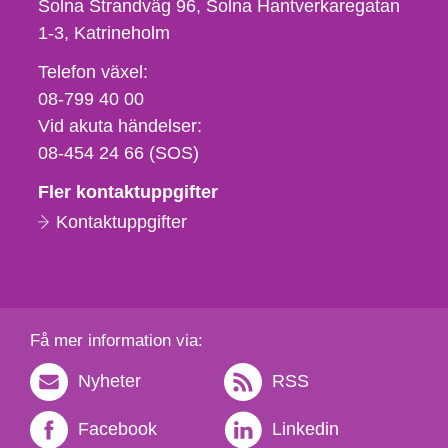
Solna Strandväg 96, Solna Hantverkaregatan
1-3
Katrineholm
Telefon,
Telefon växel:
fax
08-799 40 00
och
Vid akuta händelser:
e-
08-454 24 66 (SOS)
postadress
Fler kontaktuppgifter
Kontaktuppgifter
Få mer information via:
Nyheter
RSS
Facebook
Linkedin