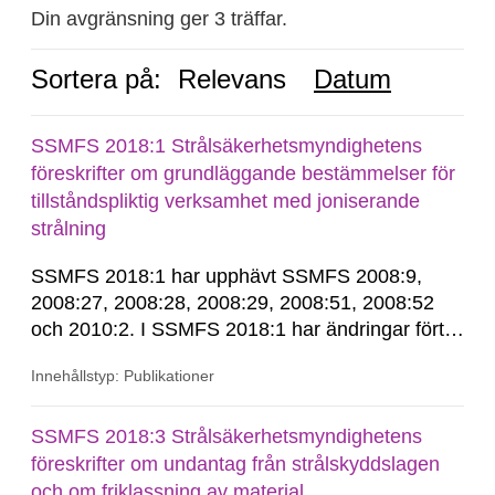
Din avgränsning ger 3 träffar.
Sortera på:
Relevans
Datum
SSMFS 2018:1 Strålsäkerhetsmyndighetens
föreskrifter om grundläggande bestämmelser för
tillståndspliktig verksamhet med joniserande
strålning
SSMFS 2018:1 har upphävt SSMFS 2008:9,
2008:27, 2008:28, 2008:29, 2008:51, 2008:52
och 2010:2. I SSMFS 2018:1 har ändringar förts
in genom SSMFS 2019:7, SSMFS 2021:3,
Innehållstyp: Publikationer
SSMFS 2022:14, SSMFS 2024:2 och SSMFS
2025:6.
SSMFS 2018:3 Strålsäkerhetsmyndighetens
föreskrifter om undantag från strålskyddslagen
och om friklassning av material,