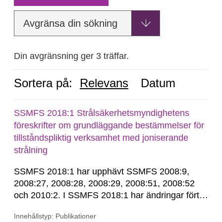
Avgränsa din sökning
Din avgränsning ger 3 träffar.
Sortera på:
Relevans
Datum
SSMFS 2018:1 Strålsäkerhetsmyndighetens
föreskrifter om grundläggande bestämmelser för
tillståndspliktig verksamhet med joniserande
strålning
SSMFS 2018:1 har upphävt SSMFS 2008:9,
2008:27, 2008:28, 2008:29, 2008:51, 2008:52
och 2010:2. I SSMFS 2018:1 har ändringar förts
in genom SSMFS 2019:7, SSMFS 2021:3,
Innehållstyp: Publikationer
SSMFS 2022:14, SSMFS 2024:2 och SSMFS