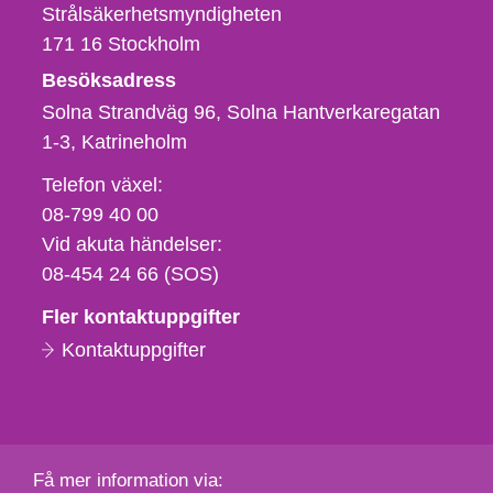
Strålsäkerhetsmyndigheten
171 16
Stockholm
Besöksadress
Solna Strandväg 96, Solna Hantverkaregatan
1-3
Katrineholm
Telefon,
Telefon växel:
fax
08-799 40 00
och
Vid akuta händelser:
e-
08-454 24 66 (SOS)
postadress
Fler kontaktuppgifter
Kontaktuppgifter
Få mer information via: