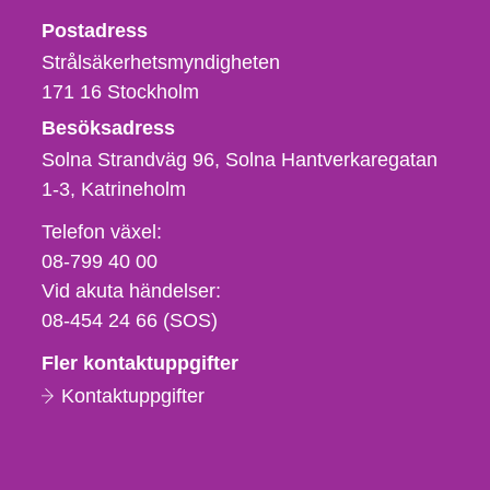
Strålsäkerhetsmyndigheten
Postadress
Strålsäkerhetsmyndigheten
171 16
Stockholm
Besöksadress
Solna Strandväg 96, Solna Hantverkaregatan
1-3
Katrineholm
Telefon,
Telefon växel:
fax
08-799 40 00
och
Vid akuta händelser:
e-
08-454 24 66 (SOS)
postadress
Fler kontaktuppgifter
Kontaktuppgifter