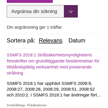
Avgränsa din sökning
Din avgränsning ger 1 träffar.
Sortera på:
Relevans
Datum
SSMFS 2018:1 Strålsäkerhetsmyndighetens
föreskrifter om grundläggande bestämmelser för
tillståndspliktig verksamhet med joniserande
strålning
SSMFS 2018:1 har upphävt SSMFS 2008:9,
2008:27, 2008:28, 2008:29, 2008:51, 2008:52
och 2010:2. I SSMFS 2018:1 har ändringar förts
in genom SSMFS 2019:7, SSMFS 2021:3,
Innehållstyp: Publikationer
SSMFS 2022:14, SSMFS 2024:2 och SSMFS