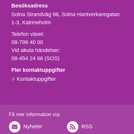
Besöksadress
Solna Strandväg 96, Solna Hantverkaregatan
1-3
Katrineholm
Telefon,
Telefon växel:
fax
08-799 40 00
och
Vid akuta händelser:
e-
08-454 24 66 (SOS)
postadress
Fler kontaktuppgifter
Kontaktuppgifter
Få mer information via:
Nyheter
RSS