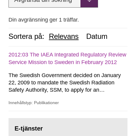
Din avgränsning ger 1 träffar.
Sortera på:
Relevans
Datum
2012:03 The IAEA Integrated Regulatory Review
Service Mission to Sweden in February 2012
The Swedish Government decided on January
22, 2009 to mandate the Swedish Radiation
Safety Authority, SSM, to apply for an
international review of the Author-ity and its
Innehållstyp: Publikationer
areas of supervision, an ‘IRRS’ (Integrated
Regulatory Review Service) carried out by the
International Atomic Energy Agency (IAEA). On
Gå
February 25, 2009, SSM made a formal request
till
E-tjänster
sida:
to the IAEA for an IRRS in Sweden. The time...