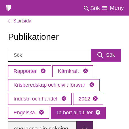
Meny
Sök
Startsida
Publikationer
Sök:
Sök
Rapporter
Kärnkraft
Krisberedskap och civilt försvar
Industri och handel
2012
Engelska
Ta bort alla filter
Avgränsa din sökning