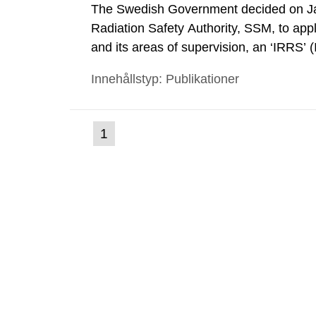
The Swedish Government decided on Ja
Radiation Safety Authority, SSM, to apply
and its areas of supervision, an ‘IRRS’ 
out by the International Atomic Energ
Innehållstyp: Publikationer
made a formal request to the IAEA for 
(nuvarande
1
Gå
till
sida)
sida: