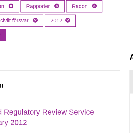
ken
Rapporter
Radon
ivilt försvar
2012
m
d Regulatory Review Service
ary 2012