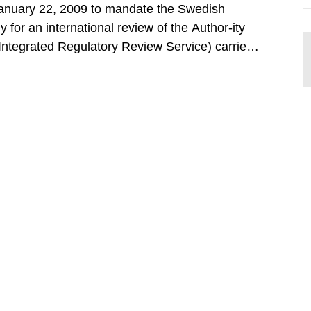
nuary 22, 2009 to mandate the Swedish
 for an international review of the Author-ity
(Integrated Regulatory Review Service) carried
y Agency (IAEA). On February 25, 2009, SSM
an IRRS in Sweden. The time...