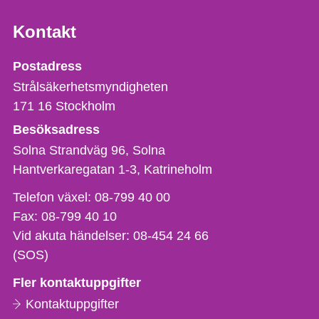
Kontakt
Strålsäkerhetsmyndigheten
Postadress
Strålsäkerhetsmyndigheten
171 16
Stockholm
Besöksadress
Solna Strandväg 96, Solna
Hantverkaregatan 1-3
Katrineholm
Telefon,
Telefon växel:
08-799 40 00
fax
Fax:
08-799 40 10
och
Vid akuta händelser:
08-454 24 66
e-
(SOS)
postadress
Fler kontaktuppgifter
Kontaktuppgifter