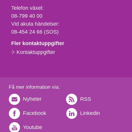
Telefon,
Telefon växel:
fax
08-799 40 00
och
Vid akuta händelser:
e-
08-454 24 66 (SOS)
postadress
Fler kontaktuppgifter
Kontaktuppgifter
Få mer information via:
Nyheter
RSS
Facebook
Linkedin
Youtube