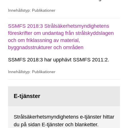
in genom SSMFS 2019:7, SSMFS 2021:3,
Innehållstyp: Publikationer
SSMFS 2022:14, SSMFS 2024:2 och SSMFS
2025:6.
SSMFS 2018:3 Strålsäkerhetsmyndighetens
föreskrifter om undantag från strålskyddslagen
och om friklassning av material,
byggnadsstrukturer och områden
SSMFS 2018:3 har upphävt SSMFS 2011:2.
Innehållstyp: Publikationer
Gå
till
E-tjänster
sida:
Strålsäkerhetsmyndighetens e-tjänster hittar
du på sidan E-tjänster och blanketter.