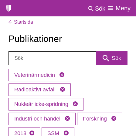
Meny
Sök
Startsida
Publikationer
Sök:
Sök
Veterinärmedicin
Radioaktivt avfall
Nukleär icke-spridning
Industri och handel
Forskning
2018
SSM