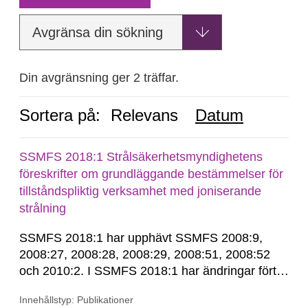
Avgränsa din sökning
Din avgränsning ger 2 träffar.
Sortera på:
Relevans
Datum
SSMFS 2018:1 Strålsäkerhetsmyndighetens
föreskrifter om grundläggande bestämmelser för
tillståndspliktig verksamhet med joniserande
strålning
SSMFS 2018:1 har upphävt SSMFS 2008:9,
2008:27, 2008:28, 2008:29, 2008:51, 2008:52
och 2010:2. I SSMFS 2018:1 har ändringar förts
in genom SSMFS 2019:7, SSMFS 2021:3,
Innehållstyp: Publikationer
SSMFS 2022:14, SSMFS 2024:2 och SSMFS