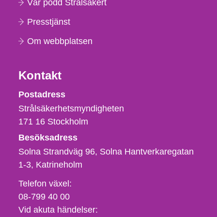
Vår podd Strålsäkert
Presstjänst
Om webbplatsen
Kontakt
Strålsäkerhetsmyndigheten
Postadress
Strålsäkerhetsmyndigheten
171 16
Stockholm
Besöksadress
Solna Strandväg 96, Solna Hantverkaregatan
1-3
Katrineholm
Telefon,
Telefon växel:
fax
08-799 40 00
och
Vid akuta händelser: