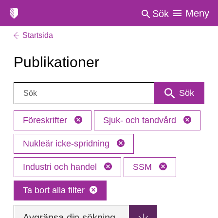
Meny
Sök
Startsida
Publikationer
Sök:
Sök
Föreskrifter
Sjuk- och tandvård
Nukleär icke-spridning
Industri och handel
SSM
Ta bort alla filter
Avgränsa din sökning