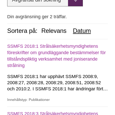
Din avgränsning ger 2 träffar.
Sortera på:
Relevans
Datum
SSMFS 2018:1 Strålsäkerhetsmyndighetens
föreskrifter om grundläggande bestämmelser för
tillståndspliktig verksamhet med joniserande
strålning
SSMFS 2018:1 har upphävt SSMFS 2008:9,
2008:27, 2008:28, 2008:29, 2008:51, 2008:52
och 2010:2. I SSMFS 2018:1 har ändringar förts
in genom SSMFS 2019:7, SSMFS 2021:3,
Innehållstyp: Publikationer
SSMFS 2022:14, SSMFS 2024:2 och SSMFS
2025:6.
SSMFS 2018:3 Strålsäkerhetsmyndighetens