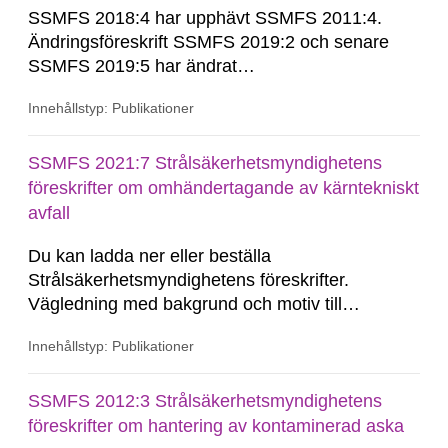
SSMFS 2018:4 har upphävt SSMFS 2011:4.
Ändringsföreskrift SSMFS 2019:2 och senare
SSMFS 2019:5 har ändrat
övergångsbestämmelsen till 7 § i SSMFS
Innehållstyp: Publikationer
2018:4.
SSMFS 2021:7 Strålsäkerhetsmyndighetens
föreskrifter om omhändertagande av kärntekniskt
avfall
Du kan ladda ner eller beställa
Strålsäkerhetsmyndighetens föreskrifter.
Vägledning med bakgrund och motiv till
föreskriften kan endast laddas ner. Vill du
Innehållstyp: Publikationer
beställa den här publikationen i tryckt format?
SSM Du kan beställa den här publikationen i
tryckt format till självkostnadspris. Kommuner
SSMFS 2012:3 Strålsäkerhetsmyndighetens
och skolor kan du beställa upp till 50 tryckta...
föreskrifter om hantering av kontaminerad aska