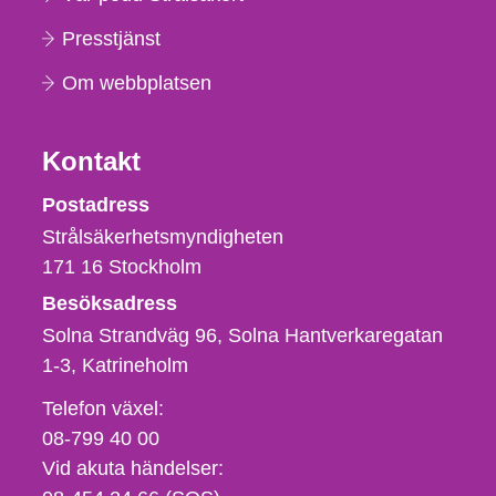
Presstjänst
Om webbplatsen
Kontakt
Strålsäkerhetsmyndigheten
Postadress
Strålsäkerhetsmyndigheten
171 16
Stockholm
Besöksadress
Solna Strandväg 96, Solna Hantverkaregatan
1-3
Katrineholm
Telefon,
Telefon växel:
fax
08-799 40 00
och
Vid akuta händelser:
e-