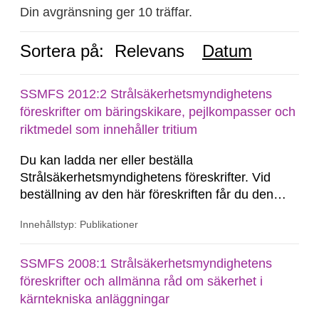
Din avgränsning ger 10 träffar.
Sortera på:
Relevans
Datum
SSMFS 2012:2 Strålsäkerhetsmyndighetens
föreskrifter om bäringskikare, pejlkompasser och
riktmedel som innehåller tritium
Du kan ladda ner eller beställa
Strålsäkerhetsmyndighetens föreskrifter. Vid
beställning av den här föreskriften får du den
konsoliderade versionen skickad till dig.
Innehållstyp: Publikationer
Konsoliderad version är en version av
föreskrifterna där alla ändringar har förts in. En
konsoliderad version visar föreskrifterna i deras
SSMFS 2008:1 Strålsäkerhetsmyndighetens
senast gällande...
föreskrifter och allmänna råd om säkerhet i
kärntekniska anläggningar