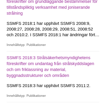
senast gällande...
föreskrifter om grundläggande bestämmelser för
tillståndspliktig verksamhet med joniserande
strålning
SSMFS 2018:1 har upphävt SSMFS 2008:9,
2008:27, 2008:28, 2008:29, 2008:51, 2008:52
och 2010:2. I SSMFS 2018:1 har ändringar förts
in genom SSMFS 2019:7, SSMFS 2021:3,
Innehållstyp: Publikationer
SSMFS 2022:14, SSMFS 2024:2 och SSMFS
2025:6.
SSMFS 2018:3 Strålsäkerhetsmyndighetens
föreskrifter om undantag från strålskyddslagen
och om friklassning av material,
byggnadsstrukturer och områden
SSMFS 2018:3 har upphävt SSMFS 2011:2.
Innehållstyp: Publikationer