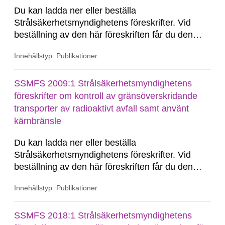
Du kan ladda ner eller beställa
Strålsäkerhetsmyndighetens föreskrifter. Vid
beställning av den här föreskriften får du den
konsoliderade versionen skickad till dig.
Innehållstyp: Publikationer
Konsoliderad version är en version av
föreskrifterna där alla ändringar har förts in. En
konsoliderad version visar föreskrifterna i deras
SSMFS 2009:1 Strålsäkerhetsmyndighetens
senast gällande...
föreskrifter om kontroll av gränsöverskridande
transporter av radioaktivt avfall samt använt
kärnbränsle
Du kan ladda ner eller beställa
Strålsäkerhetsmyndighetens föreskrifter. Vid
beställning av den här föreskriften får du den
konsoliderade versionen skickad till dig.
Innehållstyp: Publikationer
Konsoliderad version är en version av
föreskrifterna där alla ändringar har förts in. En
konsoliderad version visar föreskrifterna i deras
SSMFS 2018:1 Strålsäkerhetsmyndighetens