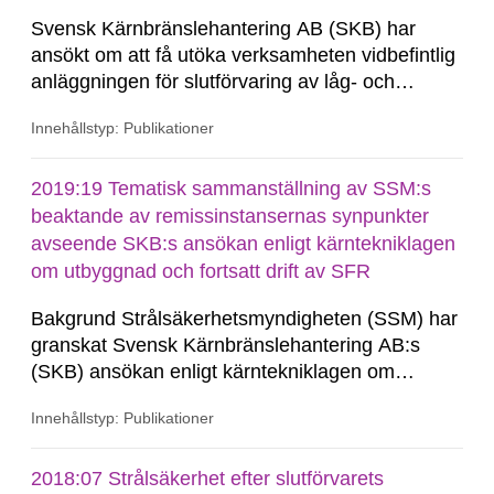
Svensk Kärnbränslehantering AB (SKB) har
ansökt om att få utöka verksamheten vidbefintlig
anläggningen för slutförvaring av låg- och
medelaktivt radioaktivt avfall i Forsmark (SFR).
Innehållstyp: Publikationer
Syftet med SKB:s ansökan är att etablera
ytterligare slutförvaringskapacitet för att kunna
hantera och slutförvara låg- och medelaktivt
2019:19 Tematisk sammanställning av SSM:s
avfall...
beaktande av remissinstansernas synpunkter
avseende SKB:s ansökan enligt kärntekniklagen
om utbyggnad och fortsatt drift av SFR
Bakgrund Strålsäkerhetsmyndigheten (SSM) har
granskat Svensk Kärnbränslehantering AB:s
(SKB) ansökan enligt kärntekniklagen om
utbyggnad och fortsatt drift av SFR. Inkomna
Innehållstyp: Publikationer
remissynpunkter inom ramen för myndighetens
beredning av ansökan redogörs löpande för i
SSM:s granskningsrapport (Granskningsrapport
2018:07 Strålsäkerhet efter slutförvarets