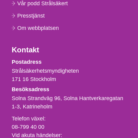
Vår podd Strålsäkert
Presstjänst
Om webbplatsen
Kontakt
Strålsäkerhetsmyndigheten
Postadress
Strålsäkerhetsmyndigheten
171 16
Stockholm
Besöksadress
Solna Strandväg 96, Solna Hantverkaregatan
1-3
Katrineholm
Telefon,
Telefon växel:
fax
08-799 40 00
och
Vid akuta händelser: