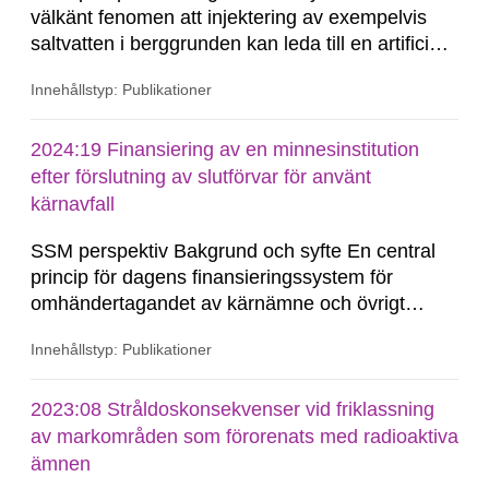
välkänt fenomen att injektering av exempelvis
saltvatten i berggrunden kan leda till en artificiell
ökning av porvattentryck vilket i sin tur kan utlösa
Innehållstyp: Publikationer
jordbävningar (Walsh och Zoback 2015, med
referenser). Ökat porvattentryck på djupet kan
även förekomma naturligt, till exempel till följd av
2024:19 Finansiering av en minnesinstitution
de...
efter förslutning av slutförvar för använt
kärnavfall
SSM perspektiv Bakgrund och syfte En central
princip för dagens finansieringssystem för
omhändertagandet av kärnämne och övrigt
radioaktivt avfall som uppkommit vid drift och
Innehållstyp: Publikationer
avveckling av kärnkraftverk är
producentansvarsprincipen1. Ett
finansieringssystem som grundas på en avgift
2023:08 Stråldoskonsekvenser vid friklassning
per levererad kilowattimme till den s.k.
av markområden som förorenats med radioaktiva
Kärnavfallsfonden. I tillägg...
ämnen