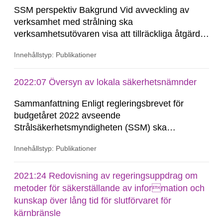
SSM perspektiv Bakgrund Vid avveckling av
verksamhet med strålning ska
verksamhetsutövaren visa att tillräckliga åtgärder
vidtas för att sanera och kontrollera lokaler och
Innehållstyp: Publikationer
angränsande markytor som kan ha förorenats
med radioaktiva ämnen. En frågeställning är
därvid vilka eventuella kvarvarande
2022:07 Översyn av lokala säkerhetsnämnder
föroreningsnivåer av radioaktiva...
Sammanfattning Enligt regleringsbrevet för
budgetåret 2022 avseende
Strålsäkerhetsmyndigheten (SSM) ska
myndigheten se över syftet och uppdraget för de
Innehållstyp: Publikationer
lokala säkerhetsnämnderna samt föreslå
författningsändringar som behövs, exempelvis i
förordningen (2007:1054) med instruktion för
2021:24 Redovisning av regeringsuppdrag om
lokala säkerhetsnämnder vid...
metoder för säkerställande av information och
kunskap över lång tid för slutförvaret för
kärnbränsle