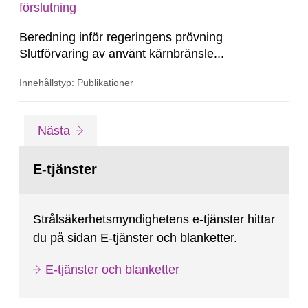
– Utbyggnad och fortsatt drift av SFR;...
förslutning
Beredning inför regeringens prövning
Slutförvaring av använt kärnbränsle...
Innehållstyp: Publikationer
Gå
sida
Nästa
till
sida:
E-tjänster
Strålsäkerhetsmyndighetens e-tjänster hittar
du på sidan E-tjänster och blanketter.
E-tjänster och blanketter