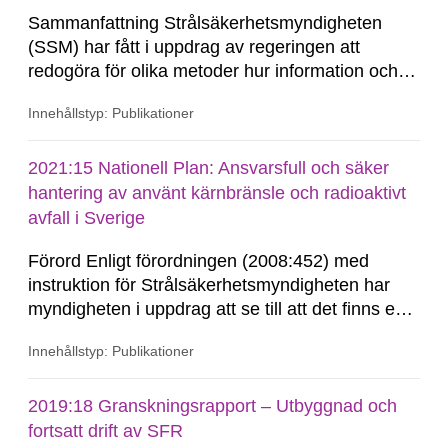
Sammanfattning Strålsäkerhetsmyndigheten
(SSM) har fått i uppdrag av regeringen att
redogöra för olika metoder hur information och
kunskap om slutförvaret för kärnbränsle kan
Innehållstyp: Publikationer
säkerställas över lång tid. SSM har valt att inte
begränsa redovisningen till kärnbränsleförvaret
utan redovisningen gäller all geologisk...
2021:15 Nationell Plan: Ansvarsfull och säker
hantering av använt kärnbränsle och radioaktivt
avfall i Sverige
Förord Enligt förordningen (2008:452) med
instruktion för Strålsäkerhetsmyndigheten har
myndigheten i uppdrag att se till att det finns en
aktuell nationell plan för hanteringen av
Innehållstyp: Publikationer
kärnämne som inte är avsett att användas på
nytt, kärnavfall och annat radioaktivt avfall.
Planen ska innehålla den redovisning som är
2019:18 Granskningsrapport – Utbyggnad och
nödvändig...
fortsatt drift av SFR