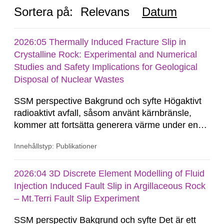
Sortera på:
Relevans
Datum
2026:05 Thermally Induced Fracture Slip in
Crystalline Rock: Experimental and Numerical
Studies and Safety Implications for Geological
Disposal of Nuclear Wastes
SSM perspective Bakgrund och syfte Högaktivt
radioaktivt avfall, såsom använt kärnbränsle,
kommer att fortsätta generera värme under en
lång tid. Restvärmen resulterar i en termisk
Innehållstyp: Publikationer
expansion av berget kring förvaret, vilket kan
framkalla deformationer i spricksystemet.
Närfälts-effekter kan innebära termiskt inducerad
2026:04 3D Discrete Element Modelling of Fluid
glidning längs...
Injection Induced Fault Slip in Argillaceous Rock
– Mt.Terri Fault Slip Experiment
SSM perspectiv Bakgrund och syfte Det är ett