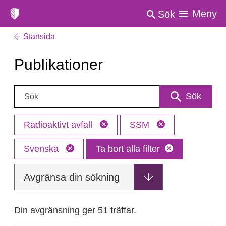
Meny
Sök
Startsida
Publikationer
Sök:
Sök
Radioaktivt avfall
SSM
Svenska
Ta bort alla filter
Avgränsa din sökning
Din avgränsning ger 51 träffar.