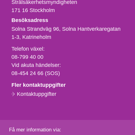
Strålsäkerhetsmyndigheten
171 16
Stockholm
Besöksadress
Solna Strandväg 96, Solna Hantverkaregatan
1-3
Katrineholm
Telefon,
Telefon växel:
fax
08-799 40 00
och
Vid akuta händelser:
e-
08-454 24 66 (SOS)
postadress
Fler kontaktuppgifter
Kontaktuppgifter
Få mer information via: