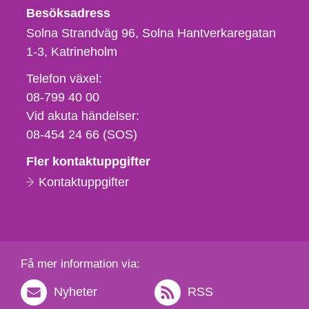
Besöksadress
Solna Strandväg 96, Solna Hantverkaregatan
1-3
Katrineholm
Telefon,
Telefon växel:
fax
08-799 40 00
och
Vid akuta händelser:
e-
08-454 24 66 (SOS)
postadress
Fler kontaktuppgifter
Kontaktuppgifter
Få mer information via:
Nyheter
RSS