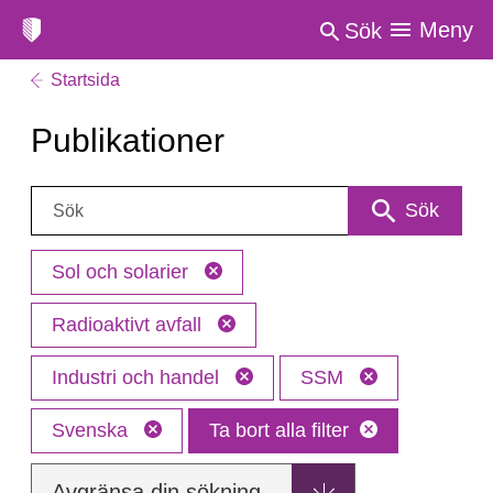
Meny
Sök
Startsida
Publikationer
Sök:
Sök
Sol och solarier
Radioaktivt avfall
Industri och handel
SSM
Svenska
Ta bort alla filter
Avgränsa din sökning