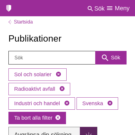
Meny
Sök
Startsida
Publikationer
Sök:
Sök
Sol och solarier
Radioaktivt avfall
Industri och handel
Svenska
Ta bort alla filter
Avgränsa din sökning