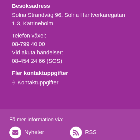
Besöksadress
Solna Strandväg 96, Solna Hantverkaregatan
1-3
Katrineholm
Telefon,
Telefon växel:
fax
08-799 40 00
och
Vid akuta händelser:
e-
08-454 24 66 (SOS)
postadress
Fler kontaktuppgifter
Kontaktuppgifter
Få mer information via:
Nyheter
RSS