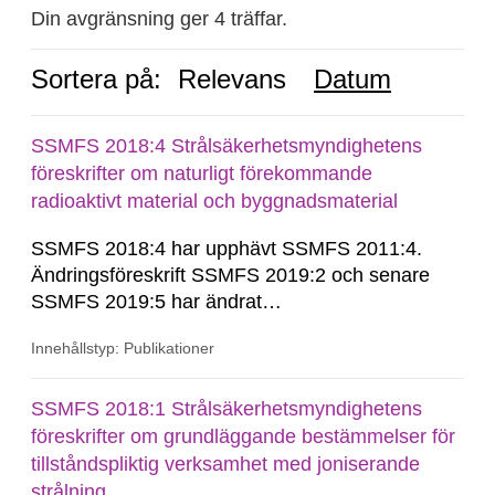
Din avgränsning ger 4 träffar.
Sortera på:
Relevans
Datum
SSMFS 2018:4 Strålsäkerhetsmyndighetens
föreskrifter om naturligt förekommande
radioaktivt material och byggnadsmaterial
SSMFS 2018:4 har upphävt SSMFS 2011:4.
Ändringsföreskrift SSMFS 2019:2 och senare
SSMFS 2019:5 har ändrat
övergångsbestämmelsen till 7 § i SSMFS
Innehållstyp: Publikationer
2018:4.
SSMFS 2018:1 Strålsäkerhetsmyndighetens
föreskrifter om grundläggande bestämmelser för
tillståndspliktig verksamhet med joniserande
strålning