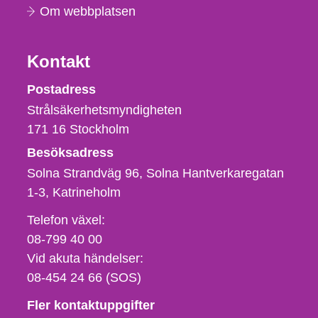
Om webbplatsen
Kontakt
Strålsäkerhetsmyndigheten
Postadress
Strålsäkerhetsmyndigheten
171 16
Stockholm
Besöksadress
Solna Strandväg 96, Solna Hantverkaregatan
1-3
Katrineholm
Telefon,
Telefon växel:
fax
08-799 40 00
och
Vid akuta händelser:
e-
08-454 24 66 (SOS)
postadress
Fler kontaktuppgifter