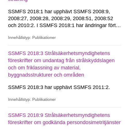
SSMFS 2018:1 har upphävt SSMFS 2008:9,
2008:27, 2008:28, 2008:29, 2008:51, 2008:52
och 2010:2. I SSMFS 2018:1 har ändringar förts
in genom SSMFS 2019:7, SSMFS 2021:3,
Innehållstyp: Publikationer
SSMFS 2022:14, SSMFS 2024:2 och SSMFS
2025:6.
SSMFS 2018:3 Strålsäkerhetsmyndighetens
föreskrifter om undantag från strålskyddslagen
och om friklassning av material,
byggnadsstrukturer och områden
SSMFS 2018:3 har upphävt SSMFS 2011:2.
Innehållstyp: Publikationer
SSMFS 2018:9 Strålsäkerhetsmyndighetens
föreskrifter om godkända persondosimetritjänster