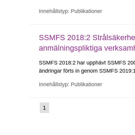
Innehållstyp: Publikationer
SSMFS 2018:2 Strålsäkerhet
anmälningspliktiga verksam
SSMFS 2018:2 har upphävt SSMFS 2008
ändringar förts in genom SSMFS 2019
Innehållstyp: Publikationer
(nuvarande
1
Gå
till
sida)
sida: