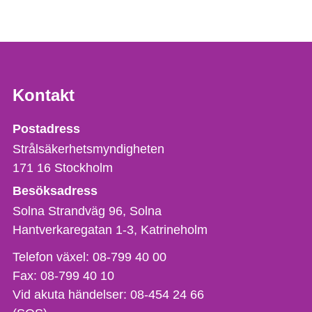
Kontakt
Strålsäkerhetsmyndigheten
Postadress
Strålsäkerhetsmyndigheten
171 16
Stockholm
Besöksadress
Solna Strandväg 96, Solna
Hantverkaregatan 1-3
Katrineholm
Telefon,
Telefon växel:
08-799 40 00
fax
Fax:
08-799 40 10
och
Vid akuta händelser:
08-454 24 66
e-