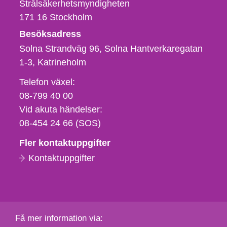
Strålsäkerhetsmyndigheten
171 16
Stockholm
Besöksadress
Solna Strandväg 96, Solna Hantverkaregatan
1-3
Katrineholm
Telefon,
Telefon växel:
fax
08-799 40 00
och
Vid akuta händelser:
e-
08-454 24 66 (SOS)
postadress
Fler kontaktuppgifter
Kontaktuppgifter
Få mer information via: