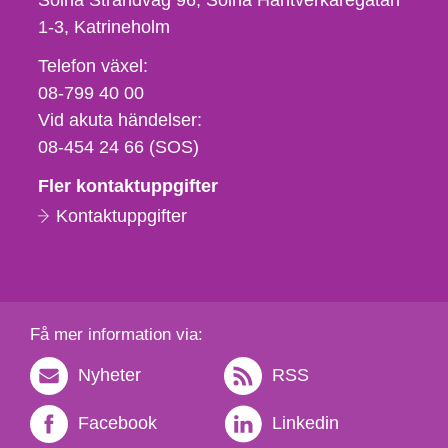
Solna Strandväg 96, Solna Hantverkaregatan
1-3
Katrineholm
Telefon,
Telefon växel:
fax
08-799 40 00
och
Vid akuta händelser:
e-
08-454 24 66 (SOS)
postadress
Fler kontaktuppgifter
Kontaktuppgifter
Få mer information via:
Nyheter
RSS
Facebook
Linkedin