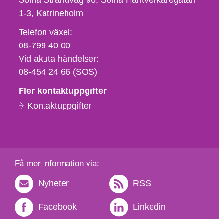
Solna Strandväg 96, Solna Hantverkaregatan
1-3
Katrineholm
Telefon,
Telefon växel:
fax
08-799 40 00
och
Vid akuta händelser:
e-
08-454 24 66 (SOS)
postadress
Fler kontaktuppgifter
Kontaktuppgifter
Få mer information via:
Nyheter
RSS
Facebook
Linkedin