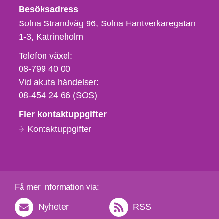
Besöksadress
Solna Strandväg 96, Solna Hantverkaregatan
1-3
Katrineholm
Telefon,
Telefon växel:
fax
08-799 40 00
och
Vid akuta händelser:
e-
08-454 24 66 (SOS)
postadress
Fler kontaktuppgifter
Kontaktuppgifter
Få mer information via:
Nyheter
RSS