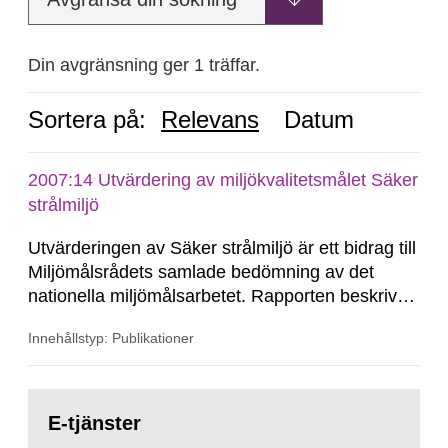
Din avgränsning ger 1 träffar.
Sortera på:
Relevans
Datum
2007:14 Utvärdering av miljökvalitetsmålet Säker
strålmiljö
Utvärderingen av Säker strålmiljö är ett bidrag till
Miljömålsrådets samlade bedömning av det
nationella miljömålsarbetet. Rapporten beskriver
och bedömer strålmiljön i Sverige, införda
Innehållstyp: Publikationer
styrmedel, genomförda åtgärder och
uppföljningsarbetet. Vidare bedöms möjligheten
att nå Säker...
Gå
till
E-tjänster
sida: