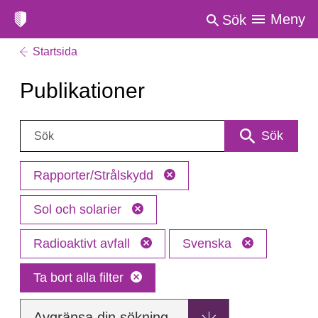
Meny
Sök
Startsida
Publikationer
Sök:
Sök
Rapporter/Strålskydd
Sol och solarier
Radioaktivt avfall
Svenska
Ta bort alla filter
Avgränsa din sökning