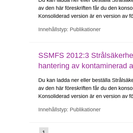
Du kan ladda ner eller beställa Strålsäk
av den här föreskriften får du den konsol
Konsoliderad version är en version av för
konsoliderad version visar föreskrifterna
Innehållstyp: Publikationer
SSMFS 2012:3 Strålsäkerhet
hantering av kontaminerad 
Du kan ladda ner eller beställa Strålsäk
av den här föreskriften får du den konsol
Konsoliderad version är en version av för
konsoliderad version visar föreskrifterna
Innehållstyp: Publikationer
(nuvarande
1
Gå