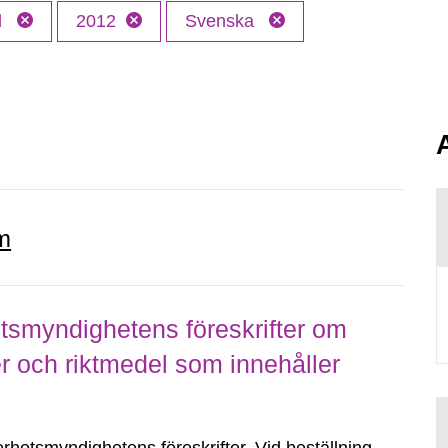
l
2012
Svenska
m
smyndighetens föreskrifter om
r och riktmedel som innehåller