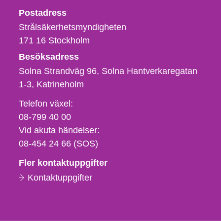
Strålsäkerhetsmyndigheten
Postadress
Strålsäkerhetsmyndigheten
171 16
Stockholm
Besöksadress
Solna Strandväg 96, Solna Hantverkaregatan
1-3
Katrineholm
Telefon,
Telefon växel:
fax
08-799 40 00
och
Vid akuta händelser:
e-
08-454 24 66 (SOS)
postadress
Fler kontaktuppgifter
Kontaktuppgifter