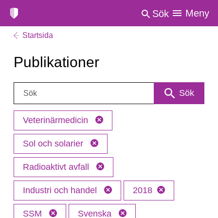
Meny
Sök
Startsida
Publikationer
Sök:
Sök
Veterinärmedicin
Sol och solarier
Radioaktivt avfall
Industri och handel
2018
SSM
Svenska