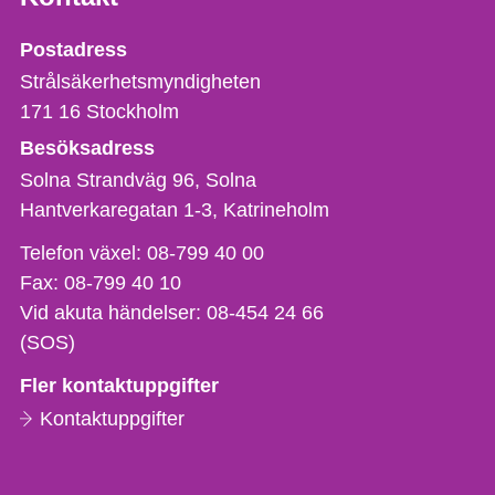
Strålsäkerhetsmyndigheten
Postadress
Strålsäkerhetsmyndigheten
171 16
Stockholm
Besöksadress
Solna Strandväg 96, Solna
Hantverkaregatan 1-3
Katrineholm
Telefon,
Telefon växel:
08-799 40 00
fax
Fax:
08-799 40 10
och
Vid akuta händelser:
08-454 24 66
e-
(SOS)
postadress
Fler kontaktuppgifter
Kontaktuppgifter