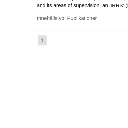
and its areas of supervision, an ‘IRRS’ 
out by the International Atomic Energ
Innehållstyp: Publikationer
made a formal request to the IAEA for 
(nuvarande
1
Gå
till
sida)
sida: