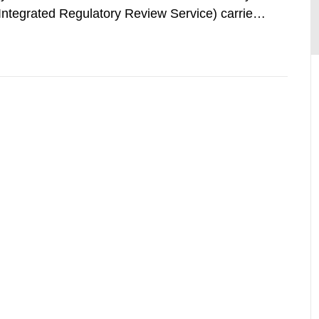
(Integrated Regulatory Review Service) carried
y Agency (IAEA). On February 25, 2009, SSM
an IRRS in Sweden. The time...